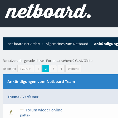
net-board.net Archiv
›
Allgemeines zum Netboard
›
Ankündigung
Benutzer, die gerade dieses Forum ansehen: 9 Gast/Gäste
Seiten (4):
« Zurück
1
2
3
4
Weiter »
Ankündigungen vom Netboard Team
Thema
/
Verfasser
Forum wieder online
pattex