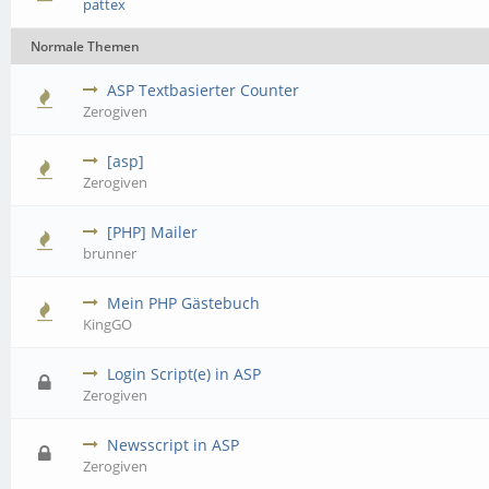
pattex
Normale Themen
ASP Textbasierter Counter
Zerogiven
[asp]
Zerogiven
[PHP] Mailer
brunner
Mein PHP Gästebuch
KingGO
Login Script(e) in ASP
Zerogiven
Newsscript in ASP
Zerogiven