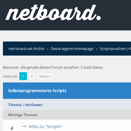
net-board.net Archiv
›
Deine eigene Homepage
›
Scriptsprachen (
Benutzer, die gerade dieses Forum ansehen: 5 Gast/Gäste
Seiten (2):
1
2
Weiter »
Selbstprogrammierte Scripts
Thema
/
Verfasser
Wichtige Themen
Infos zu "Scripts"