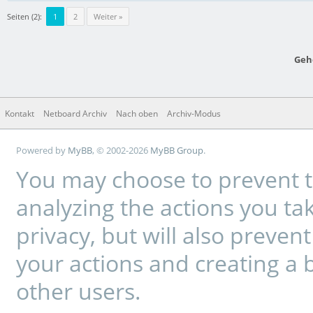
Seiten (2):
1
2
Weiter »
Geh
Kontakt
Netboard Archiv
Nach oben
Archiv-Modus
Powered by
MyBB
, © 2002-2026
MyBB Group
.
You may choose to prevent t
analyzing the actions you tak
privacy, but will also preve
your actions and creating a 
other users.