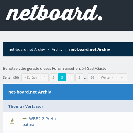
net-board.net Archiv
›
Archiv
›
net-board.net Archiv
Benutzer, die gerade dieses Forum ansehen: 54 Gast/Gäste
Seiten (36):
« Zurück
1
2
3
4
5
…
36
Weiter »
net-board.net Archiv
Thema
/
Verfasser
WBB2.2 Prefix
pattex