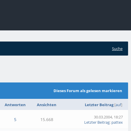
Suche
Dieses Forum als gelesen markieren
Antworten
Ansichten
Letzter Beitrag
[
auf
]
30.03.2004, 18:27
5
15.668
Letzter Beitrag
:
pattex