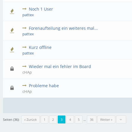
Noch 1 User
pattex
Forenaufteilung ein weiteres mal...
pattex
Kurz offline
pattex
Wieder mal ein fehler im Board
cHAp
Probleme habe
cHAp
Seiten (36):
« Zurück
1
2
3
4
5
…
36
Weiter »