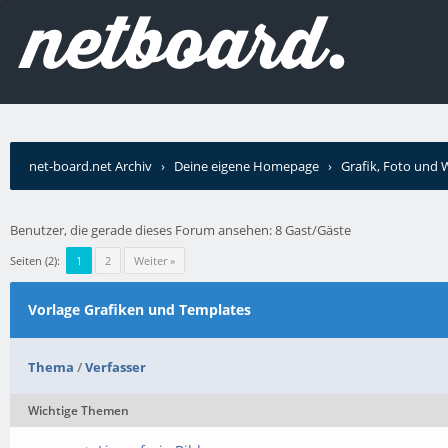
net-board.net Archiv
›
Deine eigene Homepage
›
Grafik, Foto und
Benutzer, die gerade dieses Forum ansehen: 8 Gast/Gäste
Seiten (2):
1
2
Weiter »
Vorlage Grafiken und Templates
Thema
/
Verfasser
Wichtige Themen