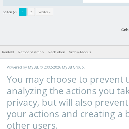
Seiten (2):
1
2
Weiter »
Geh
Kontakt
Netboard Archiv
Nach oben
Archiv-Modus
Powered by
MyBB
, © 2002-2026
MyBB Group
.
You may choose to prevent t
analyzing the actions you tak
privacy, but will also preve
your actions and creating a 
other users.