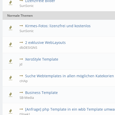
Lizenzfreie Bilder
SunSonic
Normale Themen
Kirmes-Fotos: lizenzfrei und kostenlos
SunSonic
2 exklusive WebLayouts
dbDESIGNS
XeroStyle Template
jd
Suche Webtemplates in allen möglichen Katekorien
cHAp
Business Template
SB-Media
[Anfrage] php Template in ein wbb Template umwa
[Shiek]