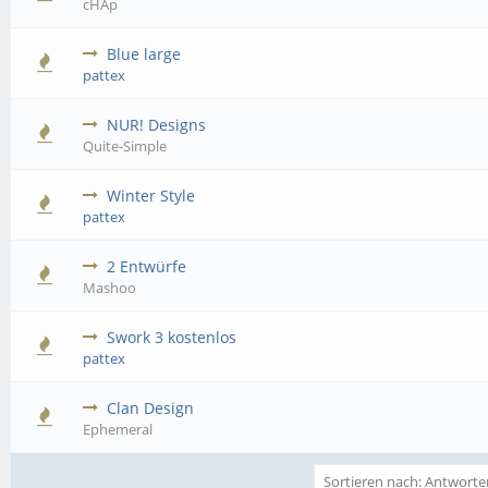
cHAp
Blue large
pattex
NUR! Designs
Quite-Simple
Winter Style
pattex
2 Entwürfe
Mashoo
Swork 3 kostenlos
pattex
Clan Design
Ephemeral