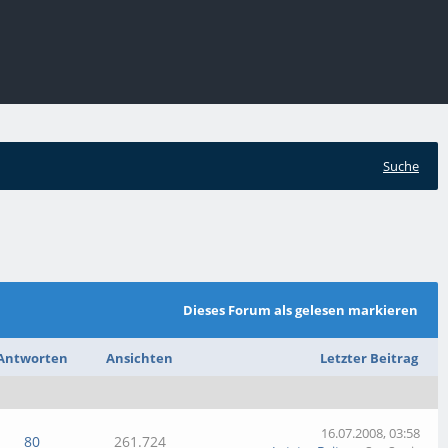
Suche
Dieses Forum als gelesen markieren
Antworten
Ansichten
Letzter Beitrag
16.07.2008, 03:58
80
261.724