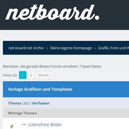
net-board.net Archiv
›
Deine eigene Homepage
›
Grafik, Foto und
Benutzer, die gerade dieses Forum ansehen: 7 Gast/Gäste
Seiten (2):
1
2
Weiter »
Vorlage Grafiken und Templates
Thema
[
ab
]
/
Verfasser
Wichtige Themen
Lizenzfreie Bilder