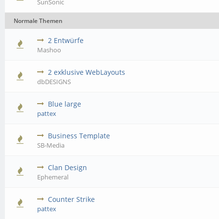
SunSonic
Normale Themen
2 Entwürfe
Mashoo
2 exklusive WebLayouts
dbDESIGNS
Blue large
pattex
Business Template
SB-Media
Clan Design
Ephemeral
Counter Strike
pattex