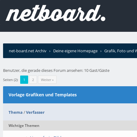
net-board.net Archiv
›
Deine eigene Homepage
›
Grafik, Foto und
Benutzer, die gerade dieses Forum ansehen: 10 Gast/Gäste
Seiten (2):
1
2
Weiter »
Vorlage Grafiken und Templates
Thema
/
Verfasser
Wichtige Themen