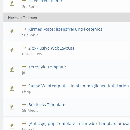
Lizenzfreie Bilder
SunSonic
Normale Themen
Kirmes-Fotos: lizenzfrei und kostenlos
SunSonic
2 exklusive WebLayouts
dbDESIGNS
XeroStyle Template
jd
Suche Webtemplates in allen möglichen Katekorien
cHAp
Business Template
SB-Media
[Anfrage] php Template in ein wbb Template umwa
[Shiek]