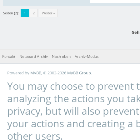
Seiten (2):
1
2
Weiter »
Geh
Kontakt
Netboard Archiv
Nach oben
Archiv-Modus
Powered by
MyBB
, © 2002-2026
MyBB Group
.
You may choose to prevent t
analyzing the actions you tak
privacy, but will also preve
your actions and creating a 
other users.