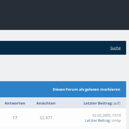
Suche
Dieses Forum als gelesen markieren
Antworten
Ansichten
Letzter Beitrag
[
auf
]
02.02.2005, 19:10
17
52.877
Letzter Beitrag
: cHAp