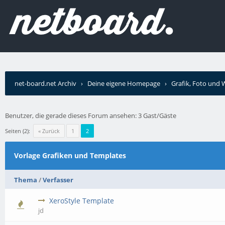
net-board.net Archiv
›
Deine eigene Homepage
›
Grafik, Foto und
Benutzer, die gerade dieses Forum ansehen: 3 Gast/Gäste
Seiten (2):
« Zurück
1
2
Vorlage Grafiken und Templates
Thema
/
Verfasser
XeroStyle Template
jd