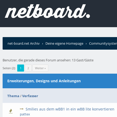
net-board.net Archiv
›
Deine eigene Homepage
›
Communitysyste
Benutzer, die gerade dieses Forum ansehen: 13 Gast/Gäste
Seiten (2):
1
2
Weiter »
Erweiterungen, Designs und Anleitungen
Thema
/
Verfasser
Smilies aus dem wBB1 in ein wBB lite konvertieren
pattex