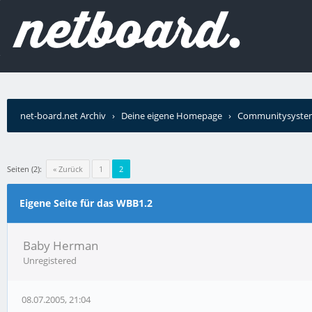
net-board.net Archiv
›
Deine eigene Homepage
›
Communitysyste
Seiten (2):
« Zurück
1
2
Eigene Seite für das WBB1.2
Baby Herman
Unregistered
08.07.2005, 21:04