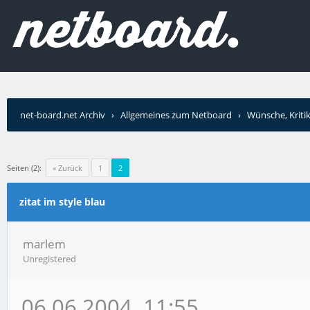
net-board.net Archiv
›
Allgemeines zum Netboard
›
Wünsche, Kriti
Seiten (2):
« Zurück
1
2
zitat im style blau
marlem
Unregistered
06.06.2004, 11:55