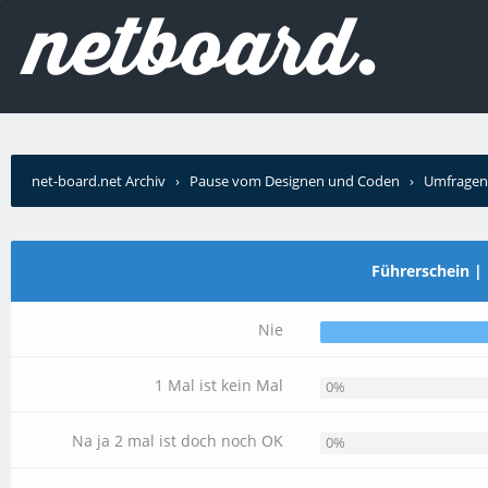
net-board.net Archiv
›
Pause vom Designen und Coden
›
Umfragen
Führerschein | 
Nie
1 Mal ist kein Mal
0%
Na ja 2 mal ist doch noch OK
0%