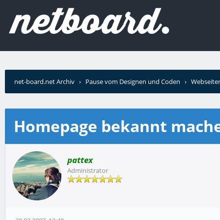
net-board.net Archiv
›
Pause vom Designen und Coden
›
Webseiten
Homepage bekannt mach
pattex
Administrator