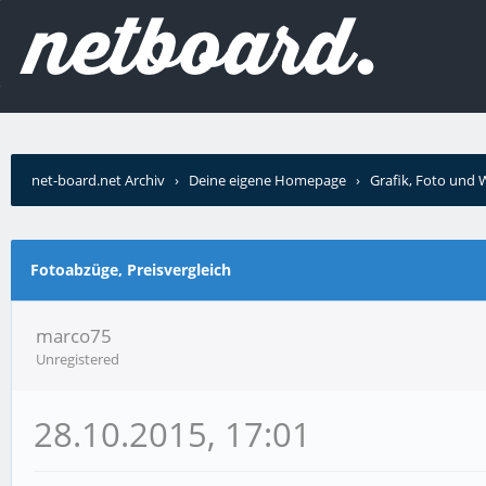
net-board.net Archiv
›
Deine eigene Homepage
›
Grafik, Foto und
Fotoabzüge, Preisvergleich
marco75
Unregistered
28.10.2015, 17:01