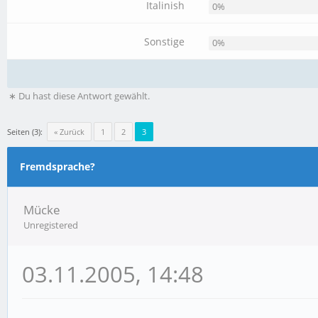
Italinish
0%
Sonstige
0%
∗ Du hast diese Antwort gewählt.
Seiten (3):
« Zurück
1
2
3
Fremdsprache?
Mücke
Unregistered
03.11.2005, 14:48