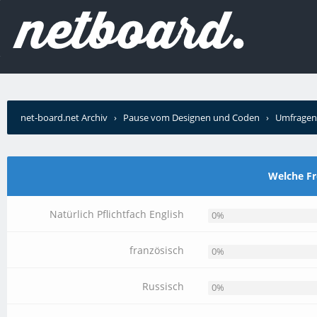
net-board.net Archiv
›
Pause vom Designen und Coden
›
Umfragen
Welche Fr
Natürlich Pflichtfach English
0%
französisch
0%
Russisch
0%