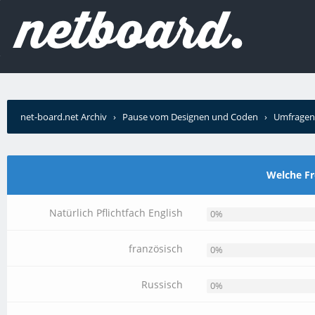
net-board.net Archiv
›
Pause vom Designen und Coden
›
Umfragen
Welche Fr
Natürlich Pflichtfach English
0%
französisch
0%
Russisch
0%