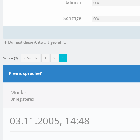
Italinish
0%
Sonstige
0%
∗ Du hast diese Antwort gewählt.
Seiten (3):
« Zurück
1
2
3
Fremdsprache?
Mücke
Unregistered
03.11.2005, 14:48