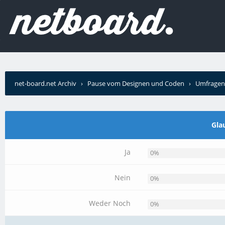
net-board.net Archiv
›
Pause vom Designen und Coden
›
Umfragen
Gla
Ja
0%
Nein
0%
Weder Noch
0%