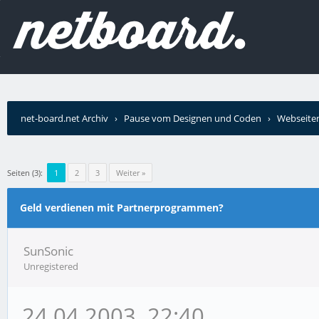
net-board.net Archiv
›
Pause vom Designen und Coden
›
Webseiten
Seiten (3):
1
2
3
Weiter »
Geld verdienen mit Partnerprogrammen?
SunSonic
Unregistered
24.04.2003, 22:40