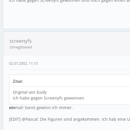
ich habe gegen Screenyfs gewonnen und noch gegen einen ande
screenyfs
Unregistered
02.07.2002, 11:15
Zitat:
Original von Scully
ich habe gegen Screenyfs gewonnen
ein
mal! Sonst gewinn ich immer.
[EDIT] @Pascal: Die Figuren sind angekommen. Ich hab eine 