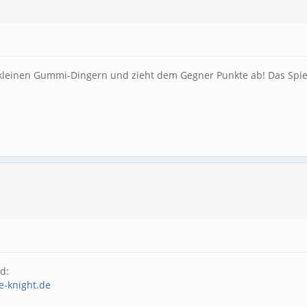
t kleinen Gummi-Dingern und zieht dem Gegner Punkte ab! Das Spiel
d:
e-knight.de