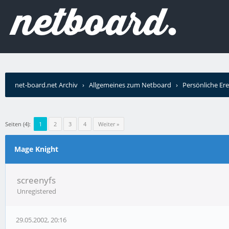
net-board.net Archiv
›
Allgemeines zum Netboard
›
Persönliche Ere
Seiten (4):
1
2
3
4
Weiter »
Mage Knight
screenyfs
Unregistered
29.05.2002, 20:16