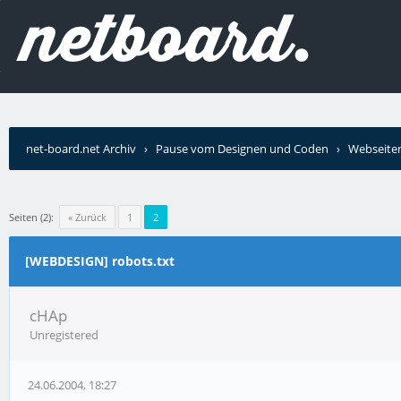
net-board.net Archiv
›
Pause vom Designen und Coden
›
Webseiten
Seiten (2):
« Zurück
1
2
[WEBDESIGN] robots.txt
cHAp
Unregistered
24.06.2004, 18:27