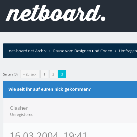
net-board.net Archiv
›
Pause vom Designen und Coden
›
Umfragen
Seiten (3):
« Zurück
1
2
3
wie seit ihr auf euren nick gekommen?
Clasher
Unregistered
16.03.2004, 19:41