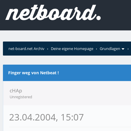
net-board.net Archiv
›
Deine eigene Homepage
›
Grundlagen
Finger weg von Netbeat !
cHAp
Unregistered
23.04.2004, 15:07