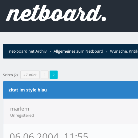
net-board.net Archiv
›
Allgemeines zum Netboard
›
Wünsche, Kriti
Seiten (2):
« Zurück
1
2
zitat im style blau
marlem
Unregistered
06.06.2004, 11:55