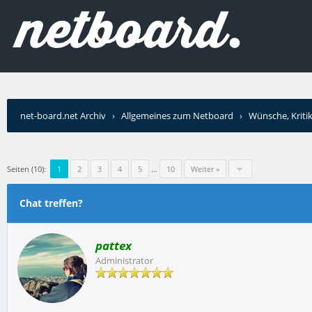
net-board.net Archiv
›
Allgemeines zum Netboard
›
Wünsche, Kriti
Seiten (10):
1
2
3
4
5
…
10
Weiter »
Chat treffen?
pattex
Administrator