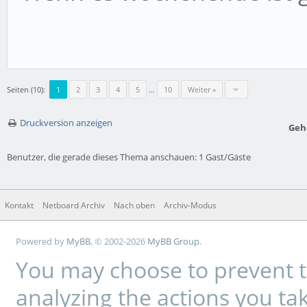
Seiten (10):
1
2
3
4
5
…
10
Weiter »
Druckversion anzeigen
Geh
Benutzer, die gerade dieses Thema anschauen: 1 Gast/Gäste
Kontakt
Netboard Archiv
Nach oben
Archiv-Modus
Powered by
MyBB
, © 2002-2026
MyBB Group
.
You may choose to prevent t
analyzing the actions you tak