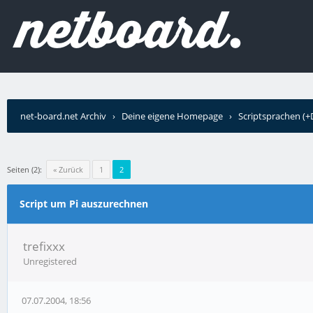
net-board.net Archiv
›
Deine eigene Homepage
›
Scriptsprachen (
Seiten (2):
« Zurück
1
2
Script um Pi auszurechnen
trefixxx
Unregistered
07.07.2004, 18:56