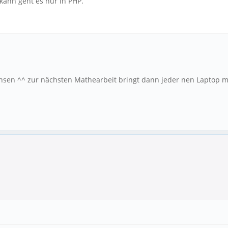
kann geht es nur in PHP.
ensen ^^ zur nächsten Mathearbeit bringt dann jeder nen Laptop m