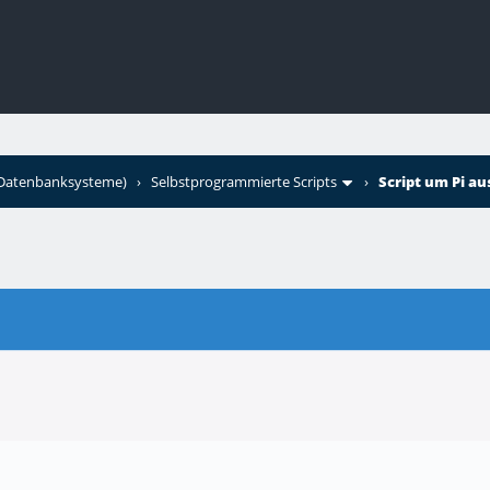
+Datenbanksysteme)
›
Selbstprogrammierte Scripts
›
Script um Pi a