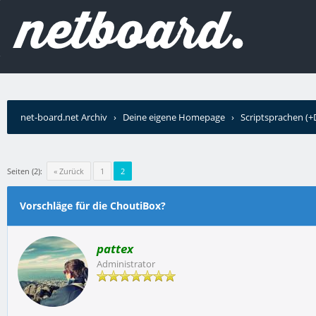
net-board.net Archiv
›
Deine eigene Homepage
›
Scriptsprachen (
ChoutiBox?
Seiten (2):
« Zurück
1
2
Vorschläge für die ChoutiBox?
pattex
Administrator