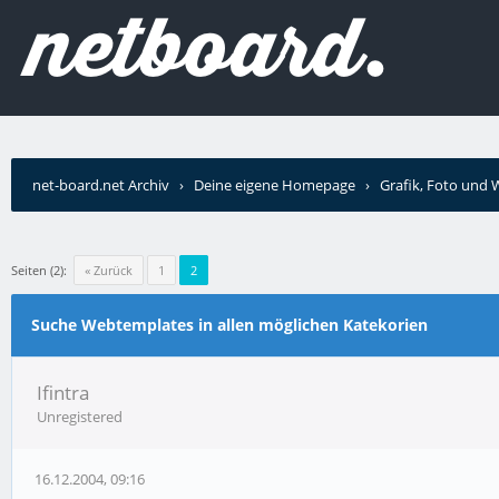
net-board.net Archiv
›
Deine eigene Homepage
›
Grafik, Foto und
Seiten (2):
« Zurück
1
2
Suche Webtemplates in allen möglichen Katekorien
Ifintra
Unregistered
16.12.2004, 09:16