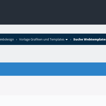
 Webdesign
›
Vorlage Grafiken und Templates
›
Suche Webtemplates 