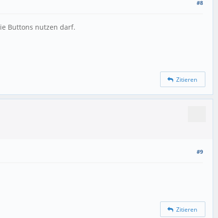
#8
ie Buttons nutzen darf.
Zitieren
#9
Zitieren