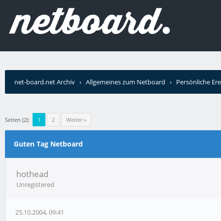
net-board.net Archiv
›
Allgemeines zum Netboard
›
Persönliche Ere
Seiten (2):
1
2
Weiter »
Guten Tag Netboard
hothead
Unregistered
25.10.2004, 09:41