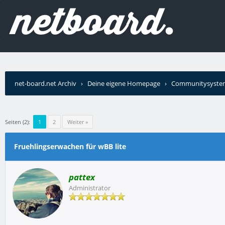
net-board.net Archiv
›
Deine eigene Homepage
›
Communitysyste
wBB lite
Seiten (2):
1
2
Weiter »
Fruehlingserwachen für wBB lite
pattex
Administrator