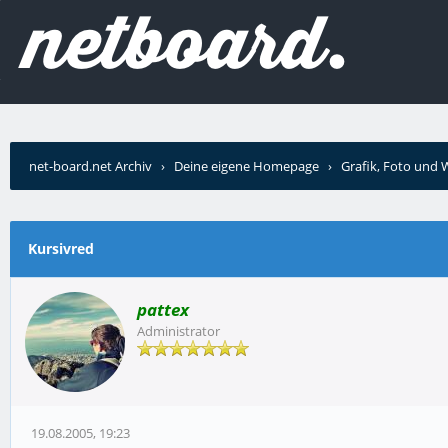
net-board.net Archiv
›
Deine eigene Homepage
›
Grafik, Foto und
Kursivred
pattex
Administrator
19.08.2005, 19:23