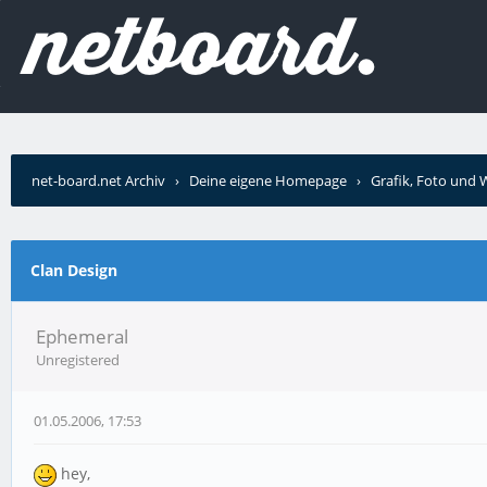
net-board.net Archiv
›
Deine eigene Homepage
›
Grafik, Foto und
Clan Design
Ephemeral
Unregistered
01.05.2006, 17:53
hey,