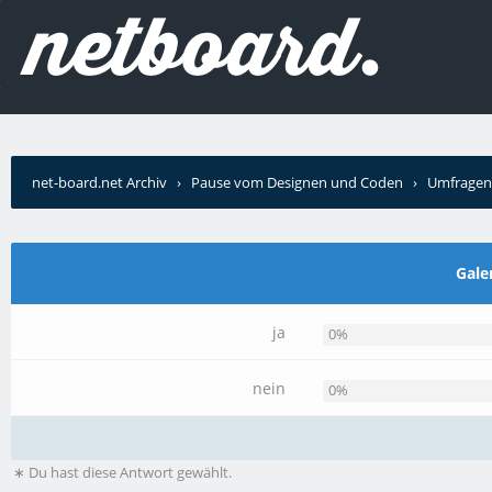
net-board.net Archiv
›
Pause vom Designen und Coden
›
Umfragen
Gale
ja
0%
nein
0%
∗ Du hast diese Antwort gewählt.