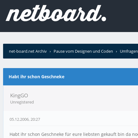
net-board.net Archiv
›
Pause vom Designen und Coden
›
Umfragen
Habt ihr schon Geschneke
KingGO
Unregistered
05.12.2006, 20:27
Habt ihr schon Geschneke für eure liebsten gekauft bin da n