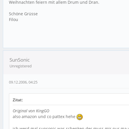
Weihnachten feiern mit allem Drum und Dran.
Schöne Grüsse
Filou
SunSonic
Unregistered
09.12.2006, 04:25
Zitat:
Original von KingGO
also amazon und co pattex hehe
ich werd mal sunsonic was schenken der muss mir nur ma