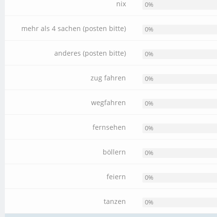
nix
0%
mehr als 4 sachen (posten bitte)
0%
anderes (posten bitte)
0%
zug fahren
0%
wegfahren
0%
fernsehen
0%
böllern
0%
feiern
0%
tanzen
0%