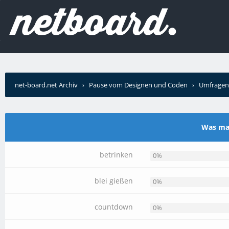
net-board.net Archiv
›
Pause vom Designen und Coden
›
Umfragen
Was mac
betrinken
0%
blei gießen
0%
countdown
0%