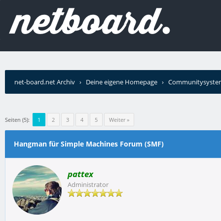
net-board.net Archiv
›
Deine eigene Homepage
›
Communitysyste
Machines Forum (SMF)
Seiten (5):
1
2
3
4
5
Weiter »
Hangman für Simple Machines Forum (SMF)
pattex
Administrator