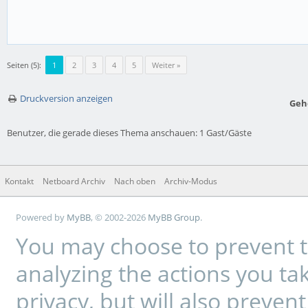
Seiten (5):
1
2
3
4
5
Weiter »
Druckversion anzeigen
Geh
Benutzer, die gerade dieses Thema anschauen: 1 Gast/Gäste
Kontakt
Netboard Archiv
Nach oben
Archiv-Modus
Powered by
MyBB
, © 2002-2026
MyBB Group
.
You may choose to prevent t
analyzing the actions you tak
privacy, but will also preve