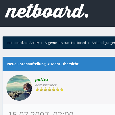
net-board.net Archiv
›
Allgemeines zum Netboard
›
Ankündigunge
Neue Forenaufteilung -> Mehr Übersicht
pattex
Administrator
15.07.2007, 02:00