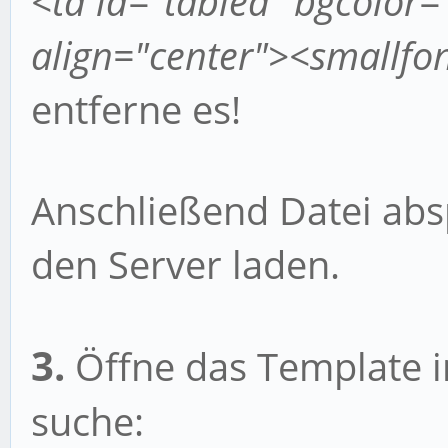
<td id="tablea" bgcolor=
align="center"><smallfo
entferne es!
Anschließend Datei abs
den Server laden.
3.
Öffne das Template i
suche: