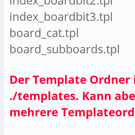
index_boardbit2.tpl
index_boardbit3.tpl
board_cat.tpl
board_subboards.tpl
Der Template Ordner i
./templates. Kann abe
mehrere Templateordn