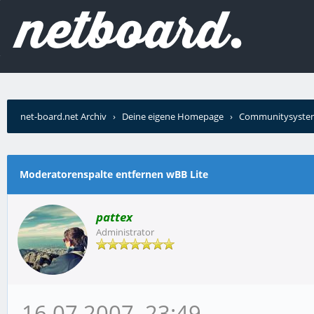
net-board.net Archiv
›
Deine eigene Homepage
›
Communitysyste
entfernen wBB Lite
Moderatorenspalte entfernen wBB Lite
pattex
Administrator
16.07.2007, 23:49