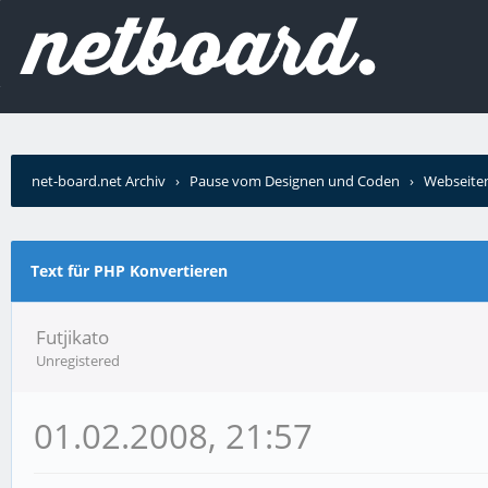
net-board.net Archiv
›
Pause vom Designen und Coden
›
Webseiten
Text für PHP Konvertieren
Futjikato
Unregistered
01.02.2008, 21:57