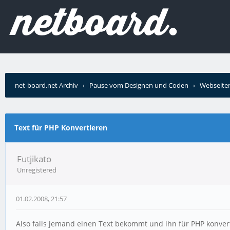
net-board.net Archiv
›
Pause vom Designen und Coden
›
Webseiten
Text für PHP Konvertieren
Futjikato
Unregistered
01.02.2008, 21:57
Also falls jemand einen Text bekommt und ihn für PHP konvert