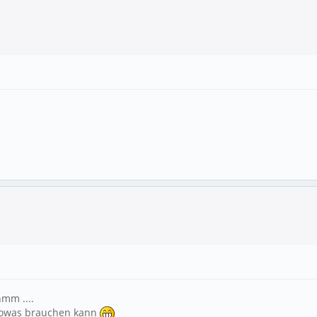
hmm ....
r sowas brauchen kann