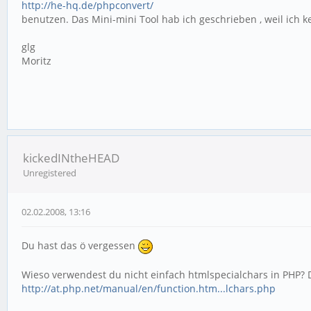
http://he-hq.de/phpconvert/
benutzen. Das Mini-mini Tool hab ich geschrieben , weil ich k
glg
Moritz
kickedINtheHEAD
Unregistered
02.02.2008, 13:16
Du hast das ö vergessen
Wieso verwendest du nicht einfach htmlspecialchars in PHP? 
http://at.php.net/manual/en/function.htm...lchars.php