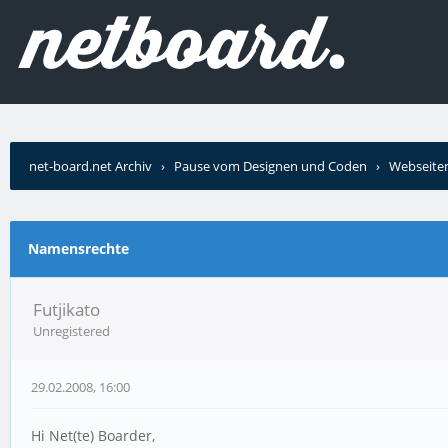
net-board.net Archiv
›
Pause vom Designen und Coden
›
Webseiten
Namensrechte
Futjikato
Unregistered
29.02.2008, 16:00
Hi Net(te) Boarder,