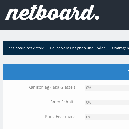
net-board.net Archiv
›
Pause vom Designen und Coden
›
Umfragen
Kahlschlag ( aka Glatze )
0%
3mm Schnitt
0%
Prinz Eisenherz
0%