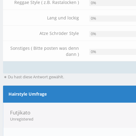
Reggae Style ( z.B. Rastalocken )
0%
Lang und lockig
0%
Atze Schröder Style
0%
Sonstiges ( Bitte posten was denn
0%
dann )
∗ Du hast diese Antwort gewählt.
Hairstyle Umfrage
Futjikato
Unregistered