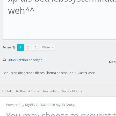
weh^^
Seiten (3):
1
2
3
Weiter »
Druckversion anzeigen
Geh
Benutzer, die gerade dieses Thema anschauen: 1 Gast/Gäste
Kontakt
Netboard Archiv
Nach oben
Archiv-Modus
Powered by
MyBB
, © 2002-2026
MyBB Group
.
You may choose to prevent t