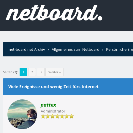
net-board.net Archiv
›
Allgemeines zum Netboard
›
Persönliche Ere
Seiten (3):
1
2
3
Weiter »
Viele Ereignisse und wenig Zeit fürs Internet
pattex
Administrator