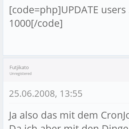
[code=php]UPDATE users S
1000[/code]
Futjikato
Unregistered
25.06.2008, 13:55
Ja also das mit dem CronJo
Da ich aber mit den Dinge