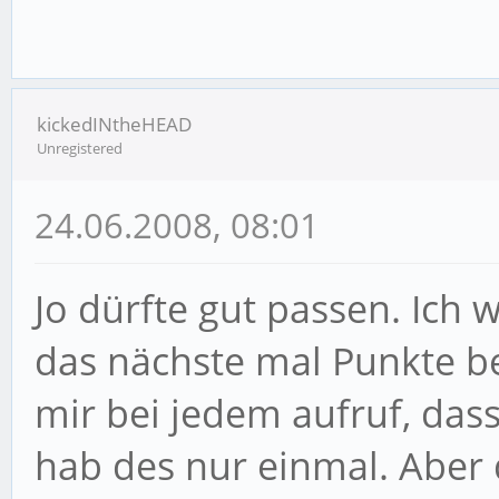
$sub=$a-$b1;
$NeuerPunktestand=
($z*$PunkteproStunde)
kickedINtheHEAD
Unregistered
$zuletztbesucht=Tim
}
24.06.2008, 08:01
Jo dürfte gut passen. Ich
das nächste mal Punkte b
mir bei jedem aufruf, da
hab des nur einmal. Aber 