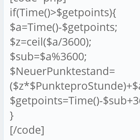
if(Time()>$getpoints){
$a=Time()-$getpoints;
$z=ceil($a/3600);
$sub=$a%3600;
$NeuerPunktestand=
($z*$PunkteproStunde)+$a
$getpoints=Time()-$sub+3
}
[/code]