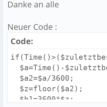
Danke an alle
Neuer Code :
Code:
if(Time()>($zuletztbe
$a=Time()-$zuletztb
$a2=$a/3600;
$z=floor($a2);
$b1=3600*$z;