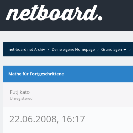
net-board.net Archiv
›
Deine eigene Homepage
›
Grundlagen
Mathe für Fortgeschrittene
Futjikato
Unregistered
22.06.2008, 16:17