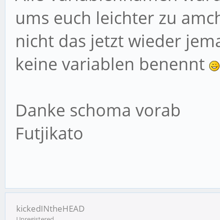
ums euch leichter zu amch
$b1=3600*$z;
$sub=$a-$b1;
nicht das jetzt wieder je
$neuerpunktestand
keine variablen benennt
($z*$punkteprostunde)
}
Danke schoma vorab
Futjikato
kickedINtheHEAD
Unregistered