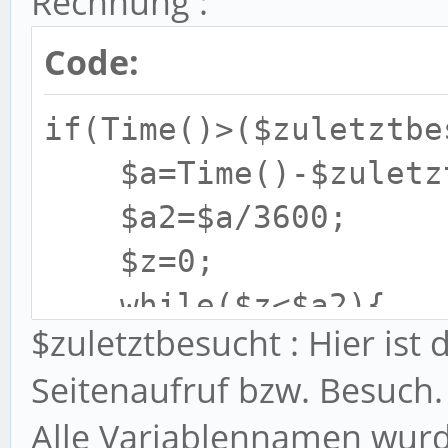
Rechnung :
Code:
if(Time()>($zuletztbe
$a=Time()-$zuletzt
$a2=$a/3600;
$z=0;
while($z<$a2){
$zuletztbesucht : Hier is
$z++;
Seitenaufruf bzw. Besuch.
}
Alle Variablennamen wur
$z=$z-1;