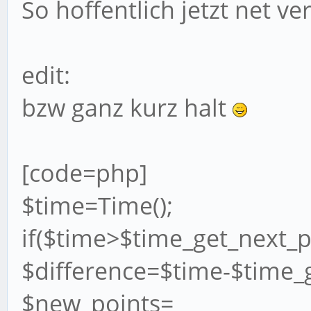
So hoffentlich jetzt net v
edit:
bzw ganz kurz halt
[code=php]
$time=Time();
if($time>$time_get_next_p
$difference=$time-$time_g
$new_points=