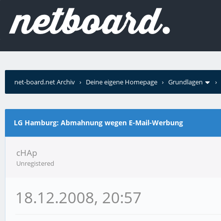
net-board.net Archiv
›
Deine eigene Homepage
›
Grundlagen
LG Hamburg: Abmahnung wegen E-Mail-Werbung
cHAp
Unregistered
18.12.2008, 20:57