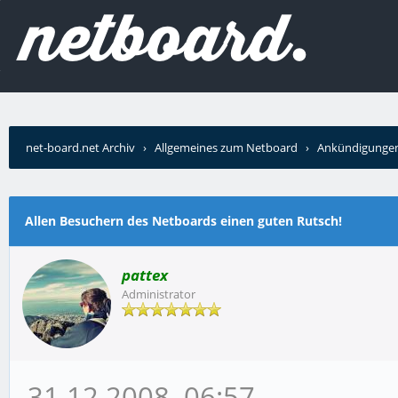
net-board.net Archiv
›
Allgemeines zum Netboard
›
Ankündigunge
Rutsch!
Allen Besuchern des Netboards einen guten Rutsch!
pattex
Administrator
31.12.2008, 06:57