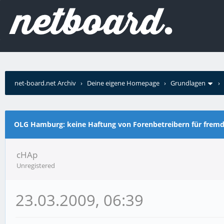
net-board.net Archiv
›
Deine eigene Homepage
›
Grundlagen
OLG Hamburg: keine Haftung von Forenbetreibern für fremd
cHAp
Unregistered
23.03.2009, 06:39