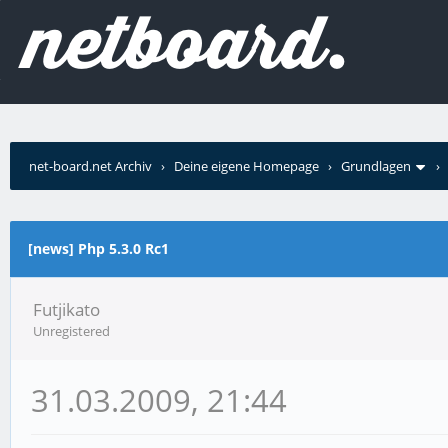
net-board.net Archiv
›
Deine eigene Homepage
›
Grundlagen
[news] Php 5.3.0 Rc1
Futjikato
Unregistered
31.03.2009, 21:44