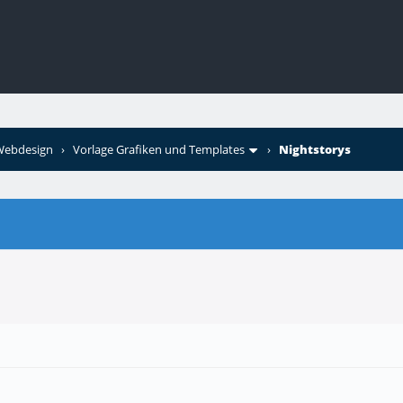
 Webdesign
›
Vorlage Grafiken und Templates
›
Nightstorys