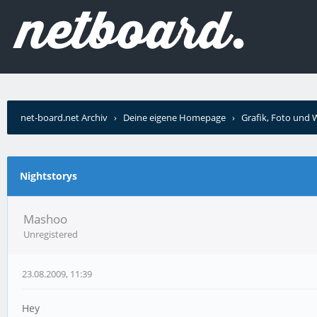
net-board.net Archiv
›
Deine eigene Homepage
›
Grafik, Foto und
Nightstorys
Mashoo
Unregistered
23.08.2009, 11:39
Hey