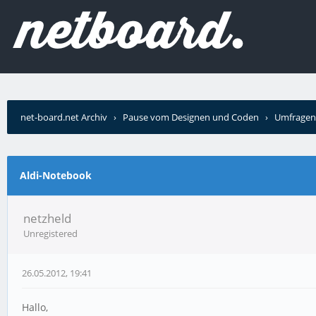
net-board.net Archiv
›
Pause vom Designen und Coden
›
Umfragen
Aldi-Notebook
netzheld
Unregistered
26.05.2012, 19:41
Hallo,