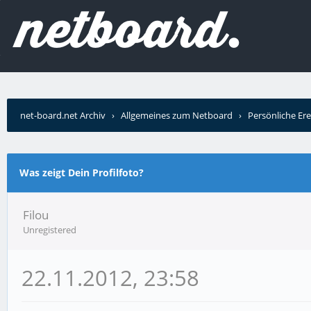
net-board.net Archiv
›
Allgemeines zum Netboard
›
Persönliche Ere
Was zeigt Dein Profilfoto?
Filou
Unregistered
22.11.2012, 23:58