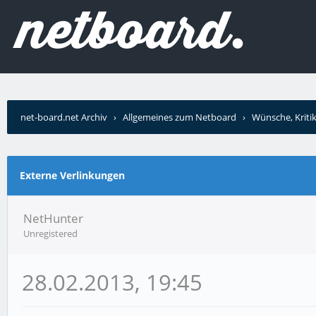
net-board.net Archiv
›
Allgemeines zum Netboard
›
Wünsche, Kriti
Externe Verlinkungen
NetHunter
Unregistered
28.02.2013, 19:45